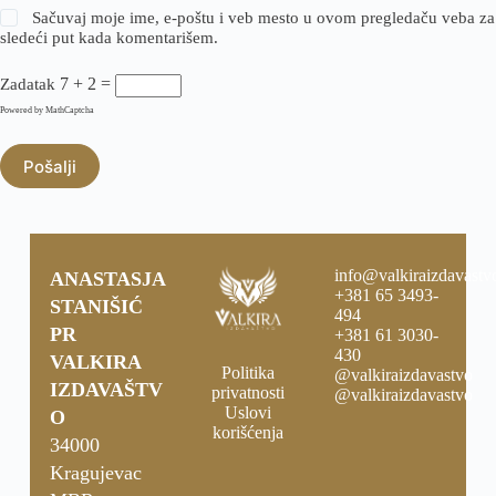
Sačuvaj moje ime, e-poštu i veb mesto u ovom pregledaču veba za
sledeći put kada komentarišem.
7 + 2 =
Zadatak
Powered by
MathCaptcha
Pošalji
info@valkiraizdavastvo
ANASTASJA
+381 65 3493-
STANIŠIĆ
494
PR
+381 61 3030-
430
VALKIRA
Politika
@valkiraizdavastvo
IZDAVAŠTV
privatnosti
@valkiraizdavastvo
Uslovi
O
korišćenja
34000
Kragujevac